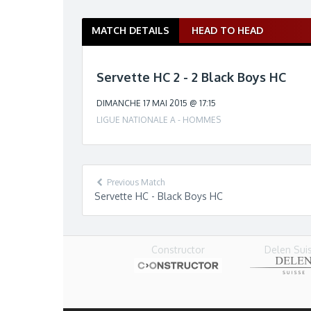
MATCH DETAILS
HEAD TO HEAD
M
a
t
Servette HC 2 - 2 Black Boys HC
c
h
DIMANCHE 17 MAI 2015 @ 17:15
n
LIGUE NATIONALE A - HOMMES
a
v
i
g
Previous Match
a
Servette HC - Black Boys HC
t
i
o
Delen Sui
n
Constructor