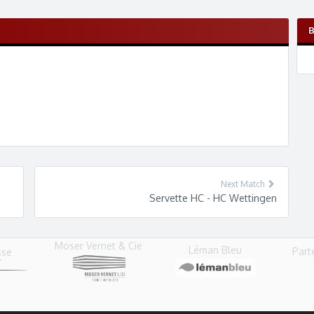
Next Match
Servette HC - HC Wettingen
Moser Vernet & Cie
Léman Bleu
Part
sse