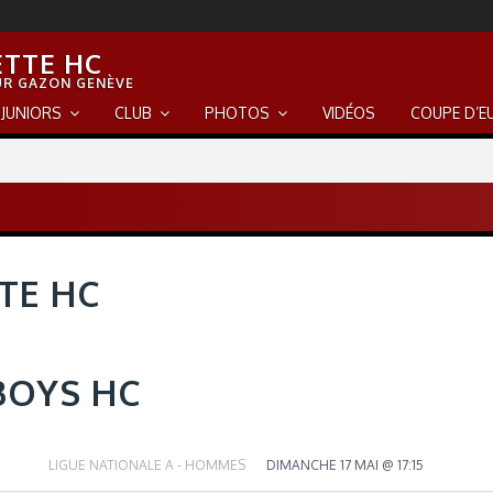
ETTE HC
UR GAZON GENÈVE
JUNIORS
CLUB
PHOTOS
VIDÉOS
COUPE D’E
TE HC
BOYS HC
LIGUE NATIONALE A - HOMMES
DIMANCHE 17 MAI @ 17:15