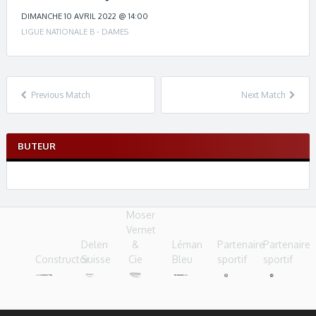
c
h
DIMANCHE 10 AVRIL 2022 @ 14:00
n
LIGUE NATIONALE B - DAMES
a
v
i
g
Previous Match
Next Match
a
t
i
BUTEUR
o
n
Moser
Vernet
Delen
&
Léman
Partenaire
Partenaire
Constructor
Suisse
Cie
Bleu
sportif
sportif