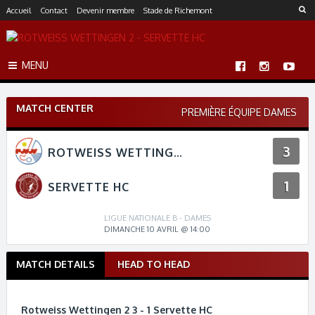
S
Accueil
Contact
Devenir membre
Stade de Richemont
k
i
p
MENU
t
o
c
MATCH CENTER
o
PREMIÈRE ÉQUIPE DAMES
n
t
3
ROTWEISS WETTINGEN 2
e
n
1
t
SERVETTE HC
LIGUE NATIONALE B - DAMES
DIMANCHE 10 AVRIL @ 14:00
MATCH DETAILS
HEAD TO HEAD
M
a
t
Rotweiss Wettingen 2 3 - 1 Servette HC