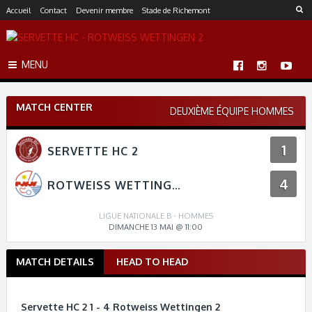
S
Accueil
Contact
Devenir membre
Stade de Richemont
k
i
p
MENU
t
o
c
MATCH CENTER
o
DEUXIÈME ÉQUIPE HOMMES
n
t
1
SERVETTE HC 2
e
n
4
t
ROTWEISS WETTINGEN 2
LIGUE NATIONALE B - HOMMES
DIMANCHE 13 MAI @ 11:00
MATCH DETAILS
HEAD TO HEAD
M
a
t
Servette HC 2 1 - 4 Rotweiss Wettingen 2