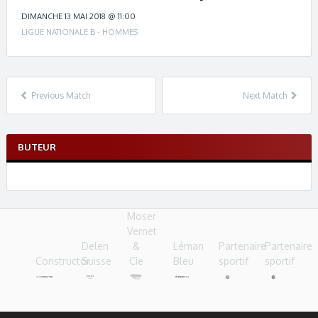
c
h
DIMANCHE 13 MAI 2018 @ 11:00
n
LIGUE NATIONALE B - HOMMES
a
v
i
g
Previous Match
Next Match
a
t
i
BUTEUR
o
n
Moser
Vernet
Delen
&
Léman
Partenaire
Partenaire
Constructor
Suisse
Cie
Bleu
sportif
sportif