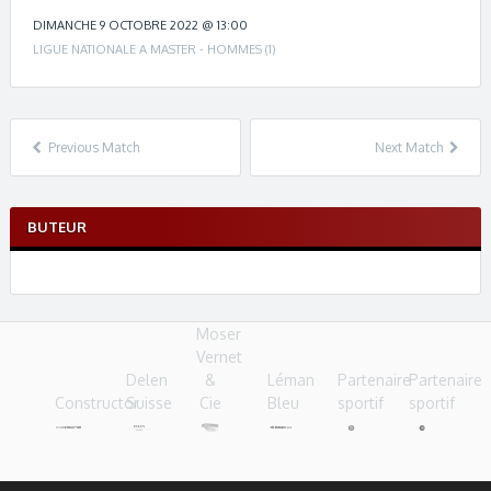
c
h
DIMANCHE 9 OCTOBRE 2022 @ 13:00
n
LIGUE NATIONALE A MASTER - HOMMES (1)
a
v
i
g
Previous Match
Next Match
a
t
i
BUTEUR
o
n
Moser
Vernet
Delen
&
Léman
Partenaire
Partenaire
Constructor
Suisse
Cie
Bleu
sportif
sportif