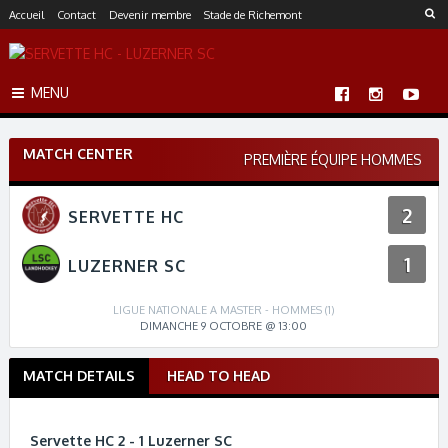
S
Accueil
Contact
Devenir membre
Stade de Richemont
k
i
p
MENU
t
o
c
MATCH CENTER
o
PREMIÈRE ÉQUIPE HOMMES
n
t
2
SERVETTE HC
e
n
1
t
LUZERNER SC
LIGUE NATIONALE A MASTER - HOMMES (1)
DIMANCHE 9 OCTOBRE @ 13:00
MATCH DETAILS
HEAD TO HEAD
M
a
t
Servette HC 2 - 1 Luzerner SC