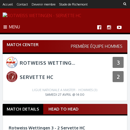
S
Accueil
Contact
Devenir membre
Stade de Richemont
k
i
p
MENU
t
o
c
MATCH CENTER
o
PREMIÈRE ÉQUIPE HOMMES
n
t
3
ROTWEISS WETTINGEN
e
n
2
t
SERVETTE HC
LIGUE NATIONALE A MASTER - HOMMES (3)
SAMEDI 27 AVRIL @ 14:00
MATCH DETAILS
HEAD TO HEAD
M
a
t
Rotweiss Wettingen 3 - 2 Servette HC