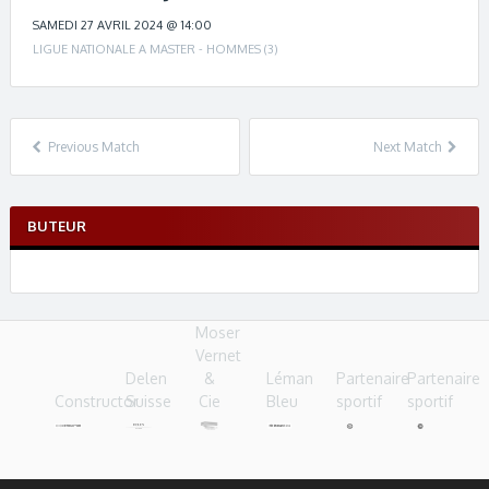
c
h
SAMEDI 27 AVRIL 2024 @ 14:00
n
LIGUE NATIONALE A MASTER - HOMMES (3)
a
v
i
g
Previous Match
Next Match
a
t
i
BUTEUR
o
n
Moser
Vernet
Delen
&
Léman
Partenaire
Partenaire
Constructor
Suisse
Cie
Bleu
sportif
sportif