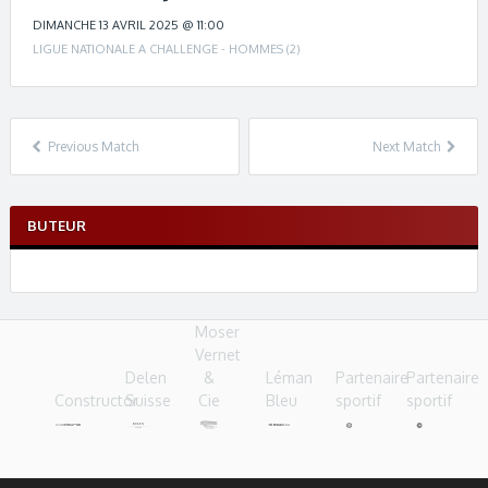
c
h
DIMANCHE 13 AVRIL 2025 @ 11:00
n
LIGUE NATIONALE A CHALLENGE - HOMMES (2)
a
v
i
g
Previous Match
Next Match
a
t
i
BUTEUR
o
n
Moser
Vernet
Delen
&
Léman
Partenaire
Partenaire
Constructor
Suisse
Cie
Bleu
sportif
sportif