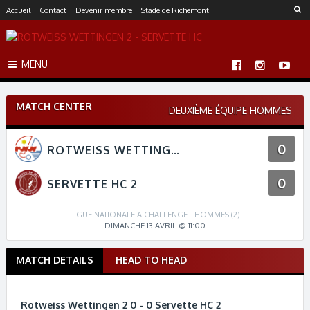
S
Accueil
Contact
Devenir membre
Stade de Richemont
k
i
p
MENU
t
o
c
MATCH CENTER
o
DEUXIÈME ÉQUIPE HOMMES
n
t
0
ROTWEISS WETTINGEN 2
e
n
0
t
SERVETTE HC 2
LIGUE NATIONALE A CHALLENGE - HOMMES (2)
DIMANCHE 13 AVRIL @ 11:00
MATCH DETAILS
HEAD TO HEAD
M
a
t
Rotweiss Wettingen 2 0 - 0 Servette HC 2