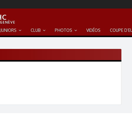
HC
 GENÈVE
JUNIORS
CLUB
PHOTOS
VIDÉOS
COUPE D’E