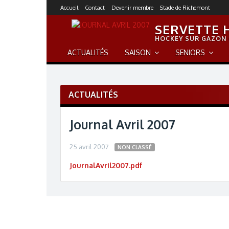
S
Accueil
Contact
Devenir membre
Stade de Richemont
k
SERVETTE 
i
p
HOCKEY SUR GAZON
t
ACTUALITÉS
SAISON
SENIORS
o
c
o
n
ACTUALITÉS
t
e
Journal Avril 2007
n
t
25 avril 2007
NON CLASSÉ
JournalAvril2007.pdf