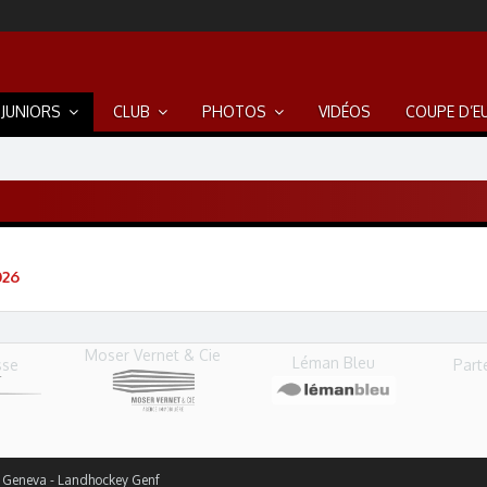
JUNIORS
CLUB
PHOTOS
VIDÉOS
COUPE D’E
026
Moser Vernet & Cie
Léman Bleu
Part
sse
y Geneva - Landhockey Genf