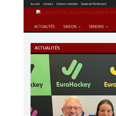
S
Accueil
Contact
Devenir membre
Stade de Richemont
k
i
p
t
ACTUALITÉS
SAISON
SENIORS
o
c
o
n
ACTUALITÉS
t
e
n
t