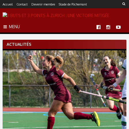
S
Accueil
Contact
Devenir membre
Stade de Richemont
k
i
p
MENU
t
o
c
ACTUALITÉS
o
n
t
e
n
t