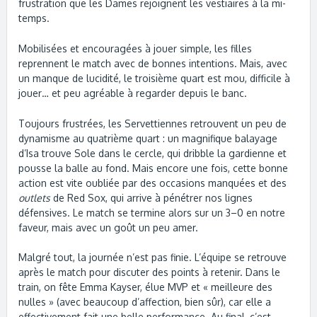
frustration que les Dames rejoignent les vestiaires à la mi-
temps.
Mobilisées et encouragées à jouer simple, les filles
reprennent le match avec de bonnes intentions. Mais, avec
un manque de lucidité, le troisième quart est mou, difficile à
jouer… et peu agréable à regarder depuis le banc.
Toujours frustrées, les Servettiennes retrouvent un peu de
dynamisme au quatrième quart : un magnifique balayage
d’Isa trouve Sole dans le cercle, qui dribble la gardienne et
pousse la balle au fond. Mais encore une fois, cette bonne
action est vite oubliée par des occasions manquées et des
outlets
de Red Sox, qui arrive à pénétrer nos lignes
défensives. Le match se termine alors sur un 3–0 en notre
faveur, mais avec un goût un peu amer.
Malgré tout, la journée n’est pas finie. L’équipe se retrouve
après le match pour discuter des points à retenir. Dans le
train, on fête Emma Kayser, élue MVP et « meilleure des
nulles » (avec beaucoup d’affection, bien sûr), car elle a
effectivement fait une belle performance. Au final, c’est