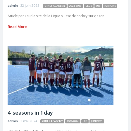
admin
22 juin 2025
GIRLS ACADEMY
2024-2025
CLUB
U15
JUNIORS
Article paru sur le site de la Ligue suisse de hockey sur gazon
Read More
4 seasons in 1 day
admin
2 mai 2024
GIRLS ACADEMY
2023-2024
U15
JUNIORS