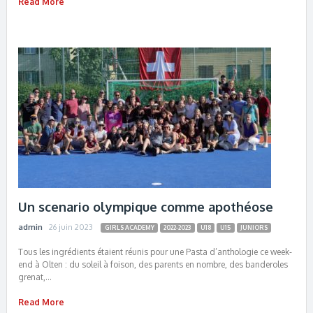
Read More
Un scenario olympique comme apothéose
admin
26 juin 2023
GIRLS ACADEMY
2022-2023
U18
U15
JUNIORS
Tous les ingrédients étaient réunis pour une Pasta d’anthologie ce week-
end à Olten : du soleil à foison, des parents en nombre, des banderoles
grenat,…
Read More