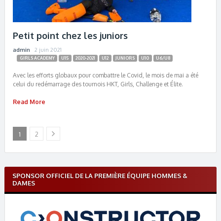
Petit point chez les juniors
admin
2 juin 2021
GIRLS ACADEMY
U15
2020-2021
U12
JUNIORS
U10
U6/U8
Avec les efforts globaux pour combattre le Covid, le mois de mai a été
celui du redémarrage des tournois HKT, Girls, Challenge et Élite.
Read More
1
2
SPONSOR OFFICIEL DE LA PREMIÈRE ÉQUIPE HOMMES &
DAMES