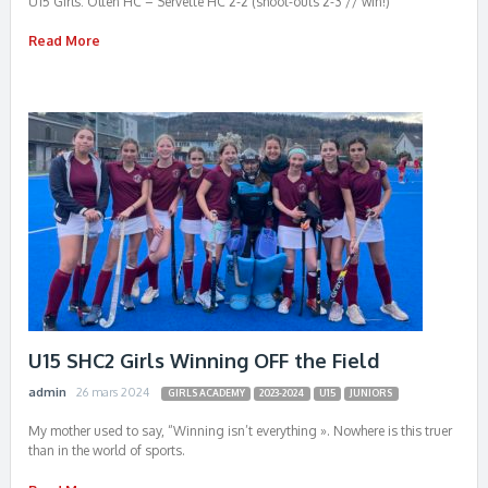
U15 Girls: Olten HC – Servette HC 2-2 (shoot-outs 2-3 // win!)
Read More
U15 SHC2 Girls Winning OFF the Field
admin
26 mars 2024
GIRLS ACADEMY
2023-2024
U15
JUNIORS
My mother used to say, “Winning isn’t everything ». Nowhere is this truer
than in the world of sports.