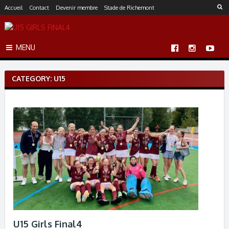
S
Accueil
Contact
Devenir membre
Stade de Richemont
k
i
p
MENU
t
o
c
CATEGORY: U15
o
n
t
e
n
t
U15 Girls Final4