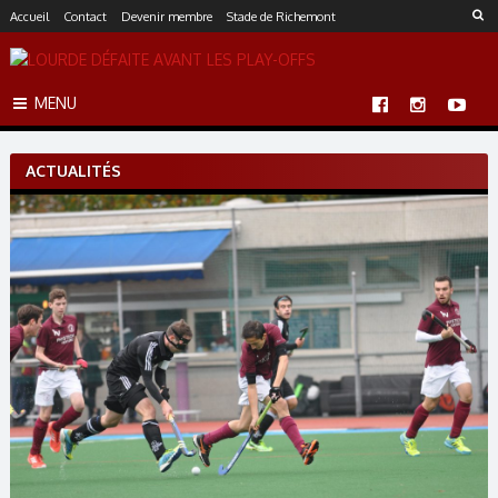
S
Accueil
Contact
Devenir membre
Stade de Richemont
k
i
p
MENU
t
o
c
ACTUALITÉS
o
n
t
e
n
t