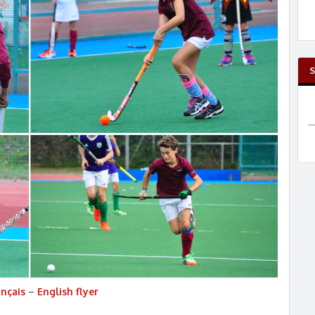
S
ançais
–
English flyer