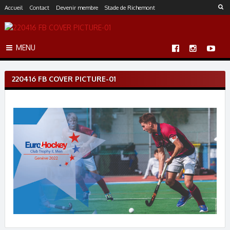
S
Accueil
Contact
Devenir membre
Stade de Richemont
k
i
p
MENU
t
o
c
220416 FB COVER PICTURE-01
o
n
t
e
n
t