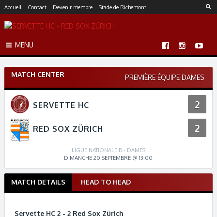
S
Accueil
Contact
Devenir membre
Stade de Richemont
k
i
p
MENU
t
o
c
MATCH CENTER
o
PREMIÈRE ÉQUIPE DAMES
n
t
2
SERVETTE HC
e
n
2
t
RED SOX ZÜRICH
LIGUE NATIONALE B - DAMES
DIMANCHE 20 SEPTEMBRE @ 13:00
MATCH DETAILS
HEAD TO HEAD
M
a
t
Servette HC 2 - 2 Red Sox Zürich