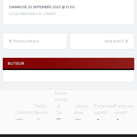
c
h
DIMANCHE 20 SEPTEMBRE 2020 @ 13:00
n
LIGUE NATIONALE B - DAMES
a
v
i
g
Previous Match
Next Match
a
t
i
BUTEUR
o
n
Moser
Vernet
Delen
&
Léman
Partenaire
Partenaire
Constructor
Suisse
Cie
Bleu
sportif
sportif