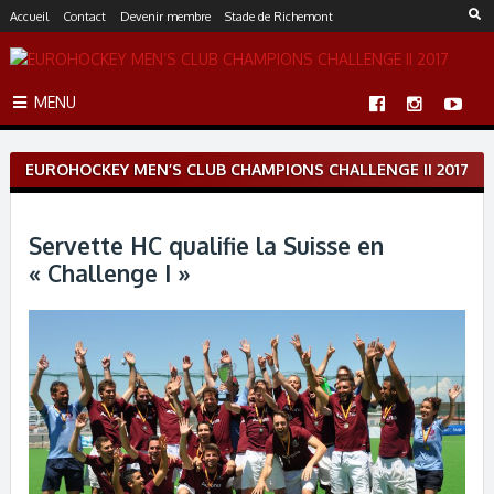
S
Accueil
Contact
Devenir membre
Stade de Richemont
k
i
p
MENU
t
o
c
EUROHOCKEY MEN’S CLUB CHAMPIONS CHALLENGE II 2017
o
n
t
Servette HC qualifie la Suisse en
e
n
« Challenge I »
t