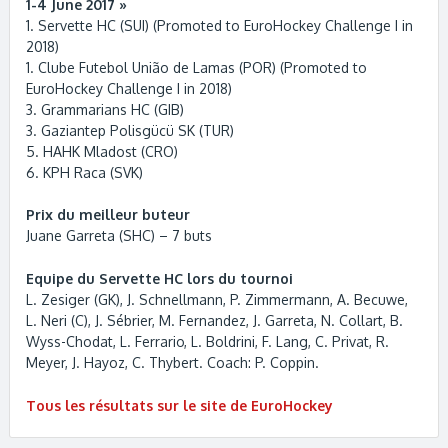
1-4 June 2017 »
1. Servette HC (SUI) (Promoted to EuroHockey Challenge I in
2018)
1. Clube Futebol União de Lamas (POR) (Promoted to
EuroHockey Challenge I in 2018)
3. Grammarians HC (GIB)
3. Gaziantep Polisgücü SK (TUR)
5. HAHK Mladost (CRO)
6. KPH Raca (SVK)
Prix du meilleur buteur
Juane Garreta (SHC) – 7 buts
Equipe du Servette HC lors du tournoi
L. Zesiger (GK), J. Schnellmann, P. Zimmermann, A. Becuwe,
L. Neri (C), J. Sébrier, M. Fernandez, J. Garreta, N. Collart, B.
Wyss-Chodat, L. Ferrario, L. Boldrini, F. Lang, C. Privat, R.
Meyer, J. Hayoz, C. Thybert. Coach: P. Coppin.
Tous les résultats sur le site de EuroHockey