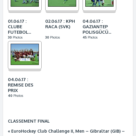
01.06.17 :
02.06.17 : KPH
04.06.17 :
CLUBE
RACA (SVK)
GAZIANTEP
FUTEBOL...
POLISGÜCÜ...
30
Photos
30
Photos
45
Photos
04.06.17 :
REMISE DES
PRIX
40
Photos
CLASSEMENT FINAL
« EuroHockey Club Challenge II, Men – Gibraltar (GIB) –