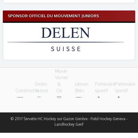
SPONSOR OFFICIEL DU MOUVEMENT JUNIORS
Moser
Vernet
Delen
&
Léman
Partenaire
Partenaire
Constructor
Suisse
Cie
Bleu
sportif
sportif
© 2017 Servette HC Hockey sur Gazon Genève - Field Hockey Geneva -
Landhockey Genf