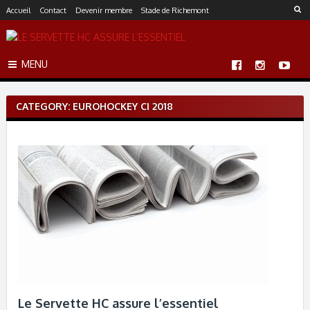
S
Accueil
Contact
Devenir membre
Stade de Richemont
k
i
p
MENU
t
o
c
CATEGORY: EUROHOCKEY CI 2018
o
n
t
e
n
t
Le Servette HC assure l’essentiel