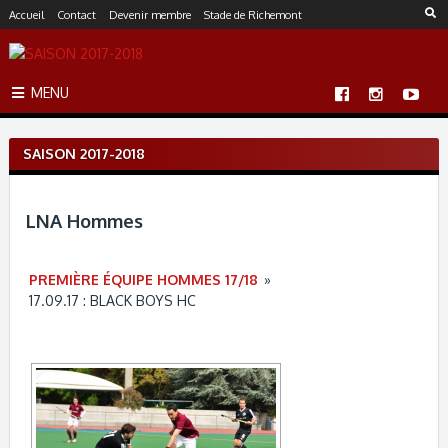
S
Accueil
Contact
Devenir membre
Stade de Richemont
k
i
p
MENU
t
o
c
SAISON 2017-2018
o
n
t
LNA Hommes
e
n
t
PREMIÈRE ÉQUIPE HOMMES 17/18
»
17.09.17 : BLACK BOYS HC