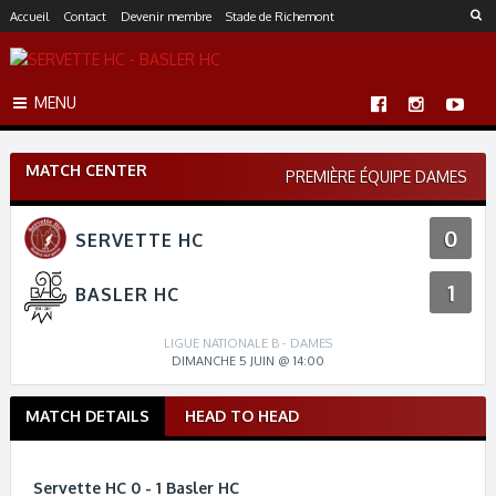
S
Accueil
Contact
Devenir membre
Stade de Richemont
k
i
p
MENU
t
o
c
MATCH CENTER
o
PREMIÈRE ÉQUIPE DAMES
n
t
0
SERVETTE HC
e
n
1
t
BASLER HC
LIGUE NATIONALE B - DAMES
DIMANCHE 5 JUIN @ 14:00
MATCH DETAILS
HEAD TO HEAD
M
a
t
Servette HC 0 - 1 Basler HC