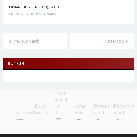
c
h
DIMANCHE 5 JUIN 2016 @ 14:00
n
LIGUE NATIONALE B - DAMES
a
v
i
g
Previous Match
Next Match
a
t
i
BUTEUR
o
n
Moser
Vernet
Delen
&
Léman
Partenaire
Partenaire
Constructor
Suisse
Cie
Bleu
sportif
sportif