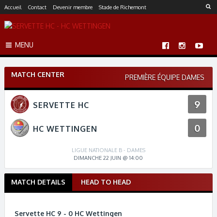
S
Accueil
Contact
Devenir membre
Stade de Richemont
k
i
p
MENU
t
o
c
MATCH CENTER
o
PREMIÈRE ÉQUIPE DAMES
n
t
9
SERVETTE HC
e
n
0
t
HC WETTINGEN
LIGUE NATIONALE B - DAMES
DIMANCHE 22 JUIN @ 14:00
MATCH DETAILS
HEAD TO HEAD
M
a
t
Servette HC 9 - 0 HC Wettingen