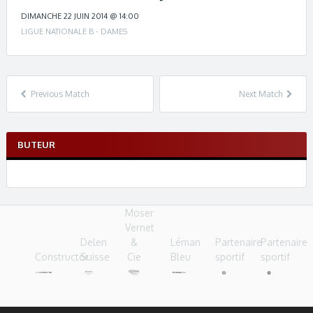
c
h
DIMANCHE 22 JUIN 2014 @ 14:00
n
LIGUE NATIONALE B - DAMES
a
v
i
g
Previous Match
Next Match
a
t
i
BUTEUR
o
n
Moser
Vernet
Delen
&
Léman
Partenaire
Partenaire
Constructor
Suisse
Cie
Bleu
sportif
sportif