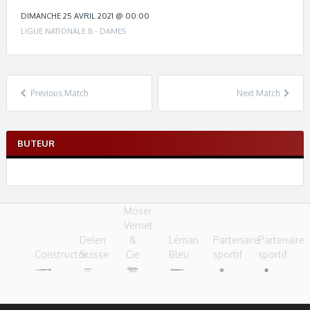
c
h
DIMANCHE 25 AVRIL 2021 @ 00:00
n
LIGUE NATIONALE B - DAMES
a
v
i
g
Previous Match
Next Match
a
t
i
BUTEUR
o
n
Moser
Vernet
Delen
&
Léman
Partenaire
Partenaire
Constructor
Suisse
Cie
Bleu
sportif
sportif