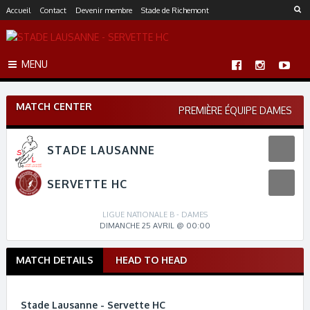
S
Accueil
Contact
Devenir membre
Stade de Richemont
k
i
p
MENU
t
o
c
MATCH CENTER
o
PREMIÈRE ÉQUIPE DAMES
n
t
STADE LAUSANNE
e
n
t
SERVETTE HC
LIGUE NATIONALE B - DAMES
DIMANCHE 25 AVRIL @ 00:00
MATCH DETAILS
HEAD TO HEAD
M
a
t
Stade Lausanne - Servette HC