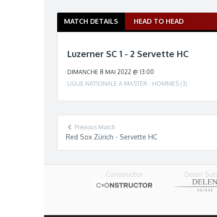
MATCH DETAILS
HEAD TO HEAD
M
a
t
Luzerner SC 1 - 2 Servette HC
c
h
DIMANCHE 8 MAI 2022 @ 13:00
n
LIGUE NATIONALE A MASTER - HOMMES (3)
a
v
i
g
Previous Match
a
Red Sox Zürich - Servette HC
t
i
o
Delen Sui
n
Constructor