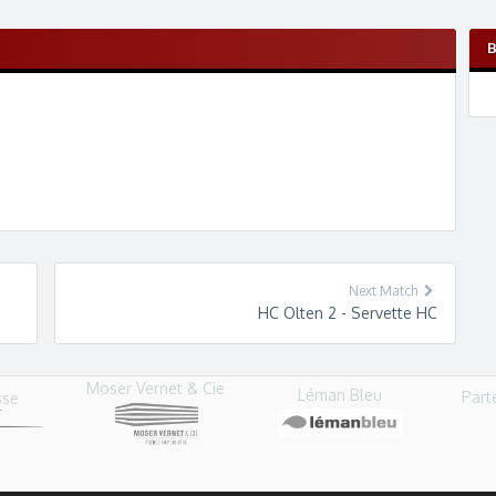
Next Match
HC Olten 2 - Servette HC
Moser Vernet & Cie
Léman Bleu
Part
sse