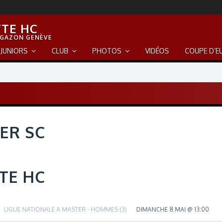
TE HC
 GAZON GENÈVE
JUNIORS
CLUB
PHOTOS
VIDÉOS
COUPE D’E
ER SC
TE HC
LIGUE NATIONALE A MASTER - HOMMES (3)
DIMANCHE 8 MAI @ 13:00