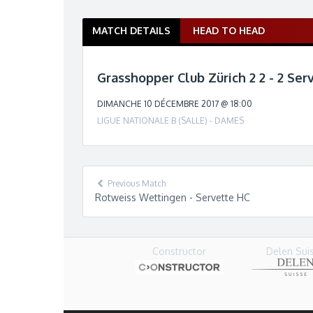
MATCH DETAILS
HEAD TO HEAD
M
a
t
Grasshopper Club Zürich 2 2 - 2 Ser
c
h
DIMANCHE 10 DÉCEMBRE 2017 @ 18:00
n
LIGUE NATIONALE B (SALLE) - DAMES
a
v
i
g
Previous Match
a
Rotweiss Wettingen - Servette HC
t
i
o
Delen Sui
n
Constructor