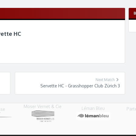
vette HC
Next Match
Servette HC - Grasshopper Club Zürich 3
Moser Vernet & Cie
Léman Bleu
Part
sse