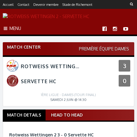
S
Accueil
Contact
Devenir membre
Stade de Richemont
k
i
p
MENU
t
o
c
MATCH CENTER
o
PREMIÈRE ÉQUIPE DAMES
n
t
3
ROTWEISS WETTINGEN 2
e
n
0
t
SERVETTE HC
1ÈRE LIGUE - DAMES (TOUR FINAL)
SAMEDI 2 JUIN @ 14:30
MATCH DETAILS
HEAD TO HEAD
M
a
t
Rotweiss Wettingen 2 3 - 0 Servette HC