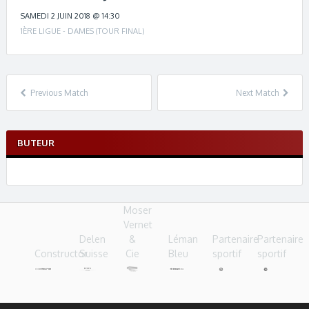
c
h
SAMEDI 2 JUIN 2018 @ 14:30
n
1ÈRE LIGUE - DAMES (TOUR FINAL)
a
v
i
g
Previous Match
Next Match
a
t
i
BUTEUR
o
n
Moser
Vernet
Delen
&
Léman
Partenaire
Partenaire
Constructor
Suisse
Cie
Bleu
sportif
sportif