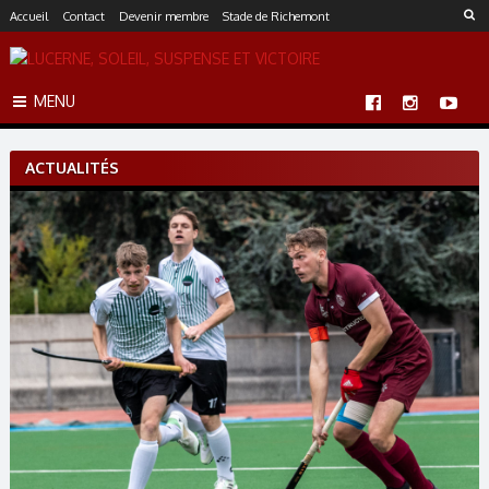
S
Accueil
Contact
Devenir membre
Stade de Richemont
k
i
p
MENU
t
o
c
ACTUALITÉS
o
n
t
e
n
t