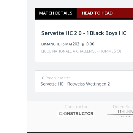
MATCH DETAILS
HEAD TO HEAD
M
a
t
Servette HC 2 0 - 1 Black Boys HC
c
h
DIMANCHE 16 MAI 2021 @ 13:00
n
LIGUE NATIONALE A CHALLENGE - HOMMES (3)
a
v
i
g
Previous Match
a
Servette HC - Rotweiss Wettingen 2
t
i
o
Delen Sui
n
Constructor