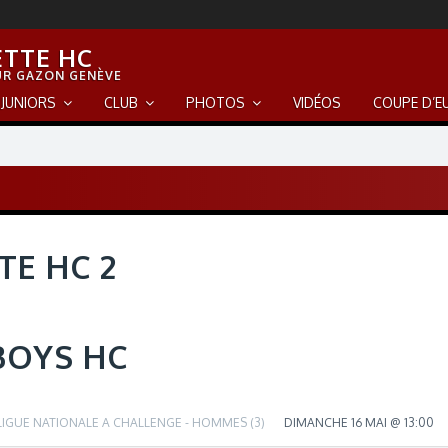
ETTE HC
UR GAZON GENÈVE
JUNIORS
CLUB
PHOTOS
VIDÉOS
COUPE D’E
TE HC 2
BOYS HC
LIGUE NATIONALE A CHALLENGE - HOMMES (3)
DIMANCHE 16 MAI @ 13:00