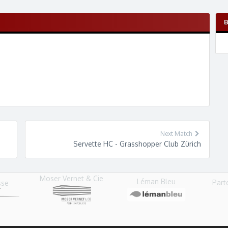
Next Match
Servette HC - Grasshopper Club Zürich
Moser Vernet & Cie
Léman Bleu
Part
sse