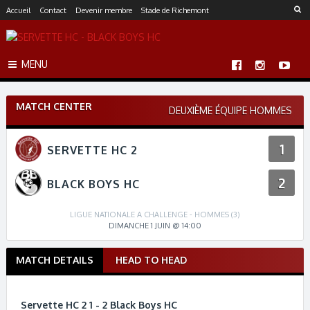
S
Accueil
Contact
Devenir membre
Stade de Richemont
k
i
p
MENU
t
o
c
MATCH CENTER
o
DEUXIÈME ÉQUIPE HOMMES
n
t
1
SERVETTE HC 2
e
n
2
t
BLACK BOYS HC
LIGUE NATIONALE A CHALLENGE - HOMMES (3)
DIMANCHE 1 JUIN @ 14:00
MATCH DETAILS
HEAD TO HEAD
M
a
t
Servette HC 2 1 - 2 Black Boys HC