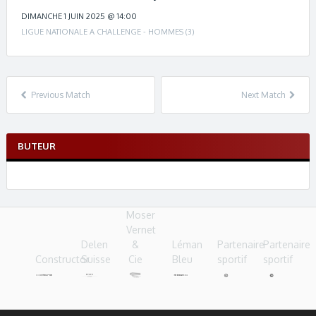
c
h
DIMANCHE 1 JUIN 2025 @ 14:00
n
LIGUE NATIONALE A CHALLENGE - HOMMES (3)
a
v
i
g
Previous Match
Next Match
a
t
i
BUTEUR
o
n
Moser
Vernet
Delen
&
Léman
Partenaire
Partenaire
Constructor
Suisse
Cie
Bleu
sportif
sportif