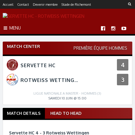
S
Accueil
Contact
Devenir membre
Stade de Richemont
k
i
p
MENU
t
o
c
MATCH CENTER
o
PREMIÈRE ÉQUIPE HOMMES
n
t
4
SERVETTE HC
e
n
3
t
ROTWEISS WETTINGEN
LIGUE NATIONALE A MASTER - HOMMES (3)
SAMEDI 10 JUIN @ 15:00
MATCH DETAILS
HEAD TO HEAD
M
a
t
Servette HC 4 - 3 Rotweiss Wettingen