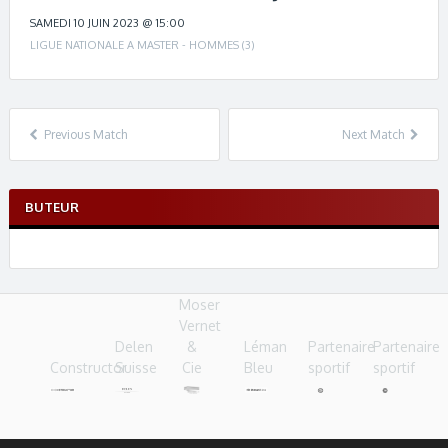
c
h
SAMEDI 10 JUIN 2023 @ 15:00
n
LIGUE NATIONALE A MASTER - HOMMES (3)
a
v
i
g
Previous Match
Next Match
a
t
i
BUTEUR
o
n
Moser
Vernet
Delen
&
Léman
Partenaire
Partenaire
Constructor
Suisse
Cie
Bleu
sportif
sportif