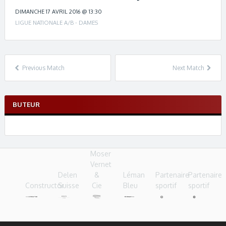
c
h
DIMANCHE 17 AVRIL 2016 @ 13:30
n
LIGUE NATIONALE A/B - DAMES
a
v
i
g
Previous Match
Next Match
a
t
i
BUTEUR
o
n
Moser
Vernet
Delen
&
Léman
Partenaire
Partenaire
Constructor
Suisse
Cie
Bleu
sportif
sportif