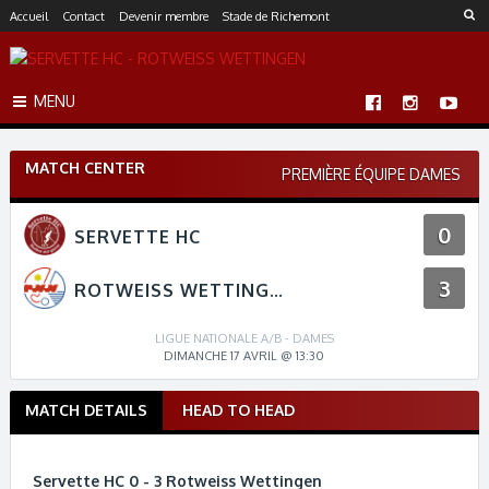
S
Accueil
Contact
Devenir membre
Stade de Richemont
k
i
p
MENU
t
o
c
MATCH CENTER
o
PREMIÈRE ÉQUIPE DAMES
n
t
0
SERVETTE HC
e
n
3
t
ROTWEISS WETTINGEN
LIGUE NATIONALE A/B - DAMES
DIMANCHE 17 AVRIL @ 13:30
MATCH DETAILS
HEAD TO HEAD
M
a
t
Servette HC 0 - 3 Rotweiss Wettingen