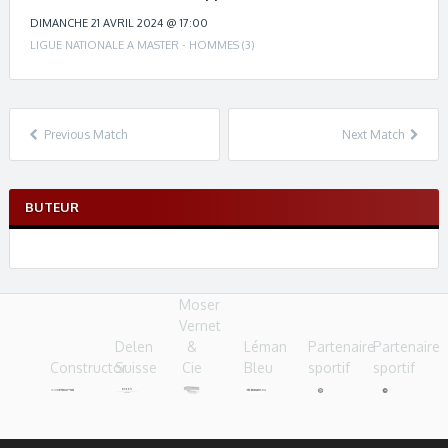
c
h
DIMANCHE 21 AVRIL 2024 @ 17:00
n
LIGUE NATIONALE A MASTER - HOMMES (3)
a
v
i
g
Previous Match
Next Match
a
t
i
BUTEUR
o
n
Moser
Vernet
Delen
&
Léman
Partenaire
Partenaire
Constructor
Suisse
Cie
Bleu
sportif
sportif