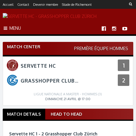
S
Accueil
Contact
Devenir membre
Stade de Richemont
k
i
p
MENU
t
o
c
MATCH CENTER
o
PREMIÈRE ÉQUIPE HOMMES
n
t
1
SERVETTE HC
e
n
2
t
GRASSHOPPER CLUB ZÜRICH
LIGUE NATIONALE A MASTER - HOMMES (3)
DIMANCHE 21 AVRIL @ 17:00
MATCH DETAILS
HEAD TO HEAD
M
a
t
Servette HC 1 - 2 Grasshopper Club Zürich