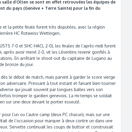
 salle d’Olten se sont en effet retrouvées les équipes de
est du pays (Genève + Terre Sainte) pour la fin du
 et la petite finale furent très disputées, avec la région
errière HC Rotweiss Wettingen.
STS 7-0 et SHC-HACL 2-0), les finales de l’après-midi furent
 après avoir mené 2-0, vit les Léventins revenir gonflés à
ations. En arrêtant le shoot-out du capitaine de Lugano au
de bronze du jour.
n dès le début de match, mais parvint à garder le score vierge
 son adversaire. Pressant à tout instant et faisant bien tourner
adverse qui jouait souvent par longues balles vers son
utefois tromper le gardien genevois. La mi-temps se soldait
en sur une-deux devant le portier esseulé.
r pour l’un ou l’autre camp (deux PC chacun), mais sur une
itait de l’occasion pour marquer à deux contre un dans une
x. Servette continuait les coups de buttoir et construisait