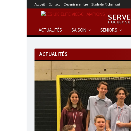
S
Accueil
Contact
Devenir membre
Stade de Richemont
k
SERVE
i
p
HOCKEY SU
t
ACTUALITÉS
SAISON
SENIORS
o
c
o
n
ACTUALITÉS
t
e
n
t