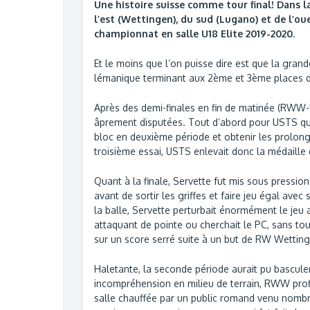
Une histoire suisse comme tour final! Dans la
l’est (Wettingen), du sud (Lugano) et de l’ou
championnat en salle U18 Elite 2019-2020.
Et le moins que l’on puisse dire est que la grande
lémanique terminant aux 2ème et 3ème places d
Après des demi-finales en fin de matinée (RWW-U
âprement disputées. Tout d’abord pour USTS qui,
bloc en deuxième période et obtenir les prolong
troisième essai, USTS enlevait donc la médaille 
Quant à la finale, Servette fut mis sous pressio
avant de sortir les griffes et faire jeu égal avec
la balle, Servette perturbait énormément le jeu 
attaquant de pointe ou cherchait le PC, sans to
sur un score serré suite à un but de RW Wetting
Haletante, la seconde période aurait pu bascule
incompréhension en milieu de terrain, RWW prof
salle chauffée par un public romand venu nombreu