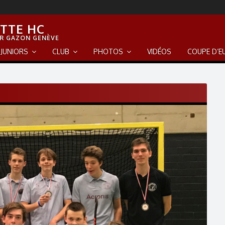
TTE HC
R GAZON GENÈVE
JUNIORS
CLUB
PHOTOS
VIDÉOS
COUPE D’E