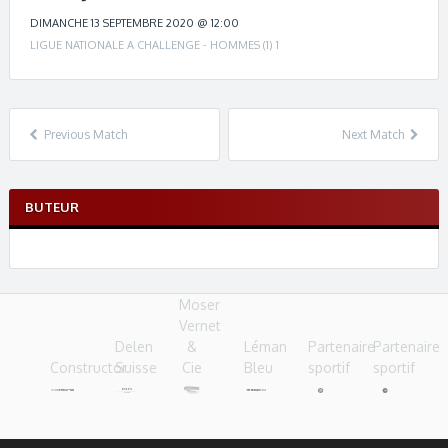
c
h
DIMANCHE 13 SEPTEMBRE 2020 @ 12:00
n
LIGUE NATIONALE A CHALLENGE - HOMMES (1) 1
a
v
i
g
Previous Match
Next Match
a
t
i
BUTEUR
o
n
Moser
Vernet
Delen
&
Léman
Partenaire
Partenaire
Constructor
Suisse
Cie
Bleu
sportif
sportif