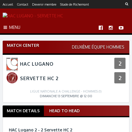
S
Accueil
Contact
Devenir membre
Stade de Richemont
k
i
p
MENU
t
o
c
MATCH CENTER
o
DEUXIÈME ÉQUIPE HOMMES
n
t
2
HAC LUGANO
e
n
2
t
SERVETTE HC 2
LIGUE NATIONALE A CHALLENGE - HOMMES (1)
DIMANCHE 13 SEPTEMBRE @ 12:00
MATCH DETAILS
HEAD TO HEAD
M
a
t
HAC Lugano 2 - 2 Servette HC 2