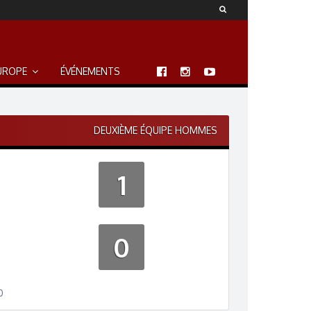
UROPE
ÉVÉNEMENTS
DEUXIÈME ÉQUIPE HOMMES
1
0
0