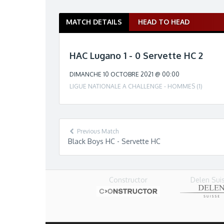
MATCH DETAILS
HEAD TO HEAD
M
a
t
HAC Lugano 1 - 0 Servette HC 2
c
h
DIMANCHE 10 OCTOBRE 2021 @ 00:00
n
LIGUE NATIONALE A CHALLENGE - HOMMES (1)
a
v
i
g
Previous Match
a
Black Boys HC - Servette HC
t
i
o
Delen Sui
n
Constructor