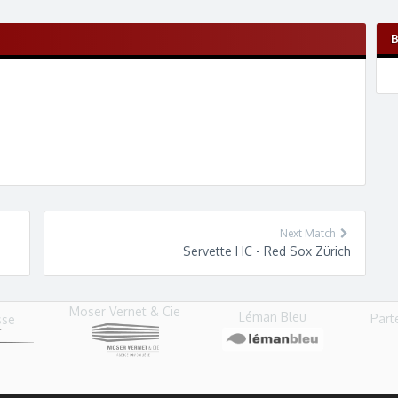
Next Match
Servette HC - Red Sox Zürich
Moser Vernet & Cie
Léman Bleu
Part
sse