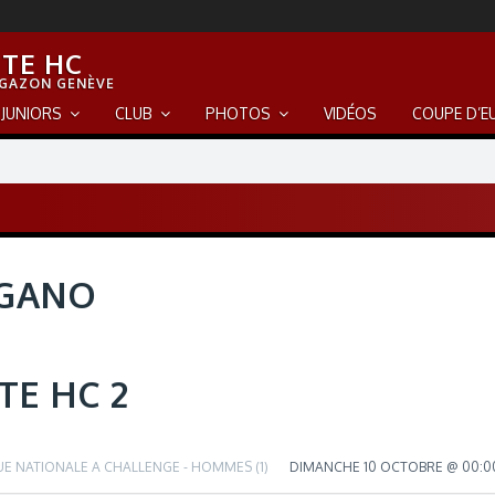
TE HC
 GAZON GENÈVE
JUNIORS
CLUB
PHOTOS
VIDÉOS
COUPE D’E
UGANO
TE HC 2
UE NATIONALE A CHALLENGE - HOMMES (1)
DIMANCHE 10 OCTOBRE @ 00:0