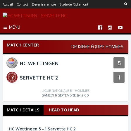
S
Accueil
Contact
Devenir membre
Stade de Richemont
k
i
p
MENU
t
o
c
MATCH CENTER
o
DEUXIÈME ÉQUIPE HOMMES
n
t
5
HC WETTINGEN
e
n
1
t
SERVETTE HC 2
LIGUE NATIONALE B - HOMMES
SAMEDI 19 SEPTEMBRE @ 12:00
MATCH DETAILS
HEAD TO HEAD
M
a
t
HC Wettingen 5 - 1 Servette HC 2