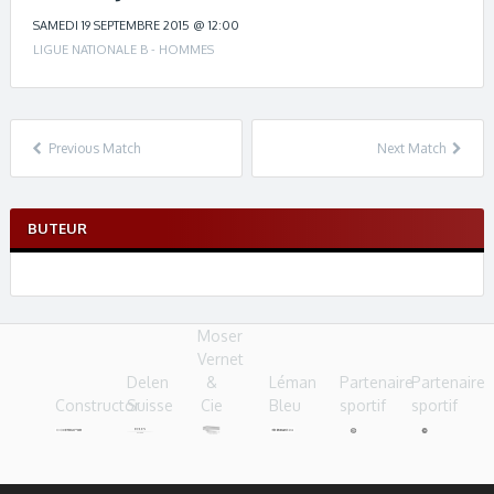
c
h
SAMEDI 19 SEPTEMBRE 2015 @ 12:00
n
LIGUE NATIONALE B - HOMMES
a
v
i
g
Previous Match
Next Match
a
t
i
BUTEUR
o
n
Moser
Vernet
Delen
&
Léman
Partenaire
Partenaire
Constructor
Suisse
Cie
Bleu
sportif
sportif