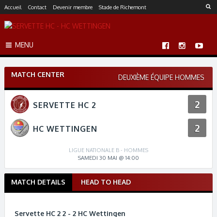
S
Accueil
Contact
Devenir membre
Stade de Richemont
k
i
p
MENU
t
o
c
MATCH CENTER
o
DEUXIÈME ÉQUIPE HOMMES
n
t
2
SERVETTE HC 2
e
n
2
t
HC WETTINGEN
LIGUE NATIONALE B - HOMMES
SAMEDI 30 MAI @ 14:00
MATCH DETAILS
HEAD TO HEAD
M
a
t
Servette HC 2 2 - 2 HC Wettingen