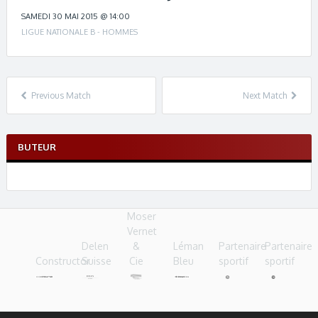
c
h
SAMEDI 30 MAI 2015 @ 14:00
n
LIGUE NATIONALE B - HOMMES
a
v
i
g
Previous Match
Next Match
a
t
i
BUTEUR
o
n
Moser
Vernet
Delen
&
Léman
Partenaire
Partenaire
Constructor
Suisse
Cie
Bleu
sportif
sportif