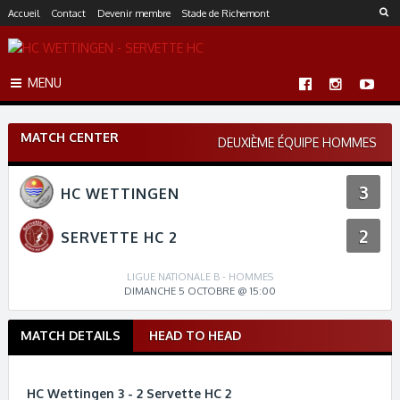
S
Accueil
Contact
Devenir membre
Stade de Richemont
k
i
p
MENU
t
o
c
MATCH CENTER
o
DEUXIÈME ÉQUIPE HOMMES
n
t
3
HC WETTINGEN
e
n
2
t
SERVETTE HC 2
LIGUE NATIONALE B - HOMMES
DIMANCHE 5 OCTOBRE @ 15:00
MATCH DETAILS
HEAD TO HEAD
M
a
t
HC Wettingen 3 - 2 Servette HC 2