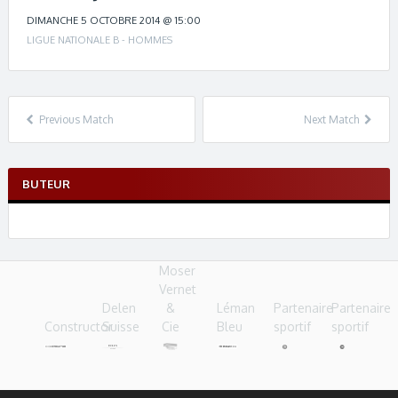
c
h
DIMANCHE 5 OCTOBRE 2014 @ 15:00
n
LIGUE NATIONALE B - HOMMES
a
v
i
g
Previous Match
Next Match
a
t
i
BUTEUR
o
n
Moser
Vernet
Delen
&
Léman
Partenaire
Partenaire
Constructor
Suisse
Cie
Bleu
sportif
sportif