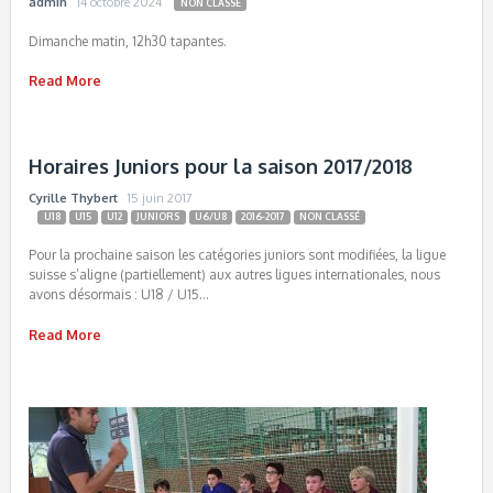
admin
14 octobre 2024
NON CLASSÉ
Dimanche matin, 12h30 tapantes.
Read More
Horaires Juniors pour la saison 2017/2018
Cyrille Thybert
15 juin 2017
U18
U15
U12
JUNIORS
U6/U8
2016-2017
NON CLASSÉ
Pour la prochaine saison les catégories juniors sont modifiées, la ligue
suisse s’aligne (partiellement) aux autres ligues internationales, nous
avons désormais : U18 / U15…
Read More