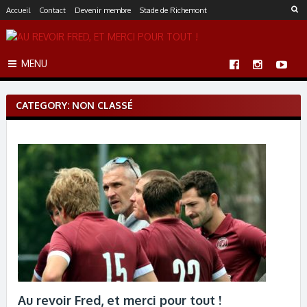
S
Accueil
Contact
Devenir membre
Stade de Richemont
k
i
p
MENU
t
o
c
CATEGORY: NON CLASSÉ
o
n
t
e
n
t
Au revoir Fred, et merci pour tout !