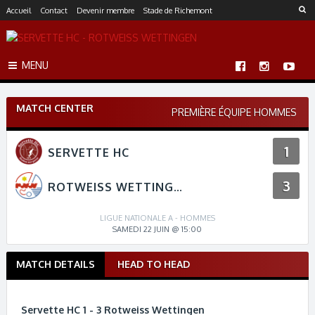
S
Accueil
Contact
Devenir membre
Stade de Richemont
k
i
p
MENU
t
o
c
MATCH CENTER
o
PREMIÈRE ÉQUIPE HOMMES
n
t
1
SERVETTE HC
e
n
3
t
ROTWEISS WETTINGEN
LIGUE NATIONALE A - HOMMES
SAMEDI 22 JUIN @ 15:00
MATCH DETAILS
HEAD TO HEAD
M
a
t
Servette HC 1 - 3 Rotweiss Wettingen