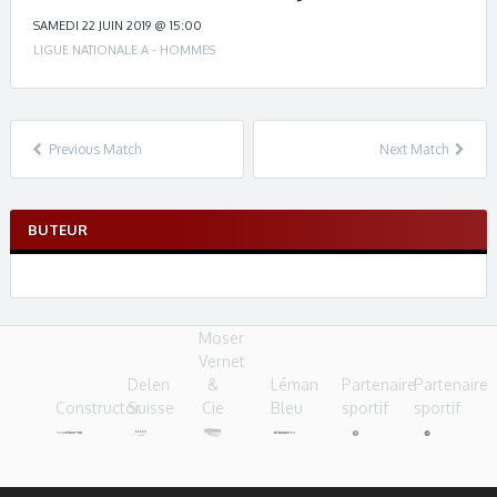
c
h
SAMEDI 22 JUIN 2019 @ 15:00
n
LIGUE NATIONALE A - HOMMES
a
v
i
g
Previous Match
Next Match
a
t
i
BUTEUR
o
n
Moser
Vernet
Delen
&
Léman
Partenaire
Partenaire
Constructor
Suisse
Cie
Bleu
sportif
sportif