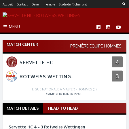
S
Accueil
Contact
Devenir membre
Stade de Richemont
k
i
p
MENU
t
o
c
MATCH CENTER
o
PREMIÈRE ÉQUIPE HOMMES
n
t
4
SERVETTE HC
e
n
3
t
ROTWEISS WETTINGEN
LIGUE NATIONALE A MASTER - HOMMES (3)
SAMEDI 10 JUIN @ 15:00
MATCH DETAILS
HEAD TO HEAD
M
a
t
Servette HC 4 - 3 Rotweiss Wettingen