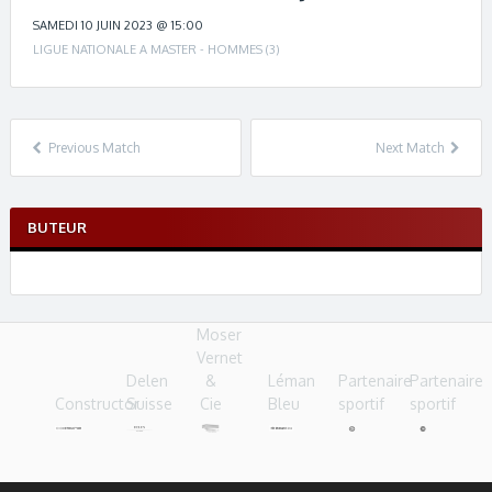
c
h
SAMEDI 10 JUIN 2023 @ 15:00
n
LIGUE NATIONALE A MASTER - HOMMES (3)
a
v
i
g
Previous Match
Next Match
a
t
i
BUTEUR
o
n
Moser
Vernet
Delen
&
Léman
Partenaire
Partenaire
Constructor
Suisse
Cie
Bleu
sportif
sportif