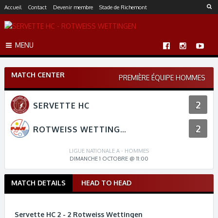
S
Accueil
Contact
Devenir membre
Stade de Richemont
k
i
p
MENU
t
o
c
MATCH CENTER
o
PREMIÈRE ÉQUIPE HOMMES
n
t
2
SERVETTE HC
e
n
2
t
ROTWEISS WETTINGEN
LIGUE NATIONALE A - HOMMES
DIMANCHE 1 OCTOBRE @ 11:00
MATCH DETAILS
HEAD TO HEAD
M
a
t
Servette HC 2 - 2 Rotweiss Wettingen