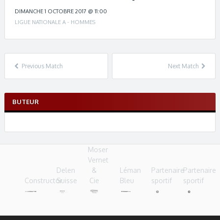
c
h
DIMANCHE 1 OCTOBRE 2017 @ 11:00
n
LIGUE NATIONALE A - HOMMES
a
v
i
g
Previous Match
Next Match
a
t
i
BUTEUR
o
n
Moser
Vernet
Delen
&
Léman
Partenaire
Partenaire
Constructor
Suisse
Cie
Bleu
sportif
sportif