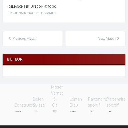
c
h
DIMANCHE 15 JUIN 2014 @ 10:30
n
LIGUE NATIONALE B - HOMMES
a
v
i
g
Previous Match
Next Match
a
t
i
BUTEUR
o
n
Moser
Vernet
Delen
&
Léman
Partenaire
Partenaire
Constructor
Suisse
Cie
Bleu
sportif
sportif