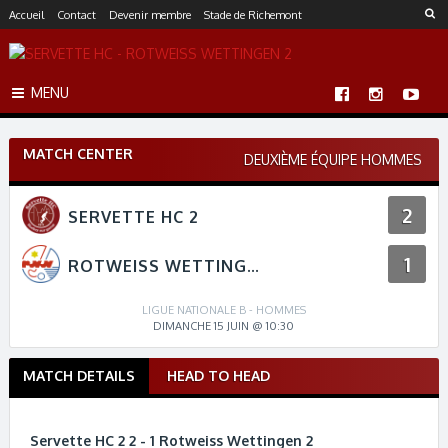
S
Accueil
Contact
Devenir membre
Stade de Richemont
k
i
p
MENU
t
o
c
MATCH CENTER
o
DEUXIÈME ÉQUIPE HOMMES
n
t
2
SERVETTE HC 2
e
n
1
t
ROTWEISS WETTINGEN 2
LIGUE NATIONALE B - HOMMES
DIMANCHE 15 JUIN @ 10:30
MATCH DETAILS
HEAD TO HEAD
M
a
t
Servette HC 2 2 - 1 Rotweiss Wettingen 2