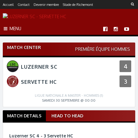
S
Accueil
Contact
Devenir membre
Stade de Richemont
k
i
p
MENU
t
o
c
MATCH CENTER
o
PREMIÈRE ÉQUIPE HOMMES
n
t
4
LUZERNER SC
e
n
3
t
SERVETTE HC
LIGUE NATIONALE A MASTER - HOMMES (1)
SAMEDI 30 SEPTEMBRE @ 00:00
MATCH DETAILS
HEAD TO HEAD
M
a
t
Luzerner SC 4 - 3 Servette HC