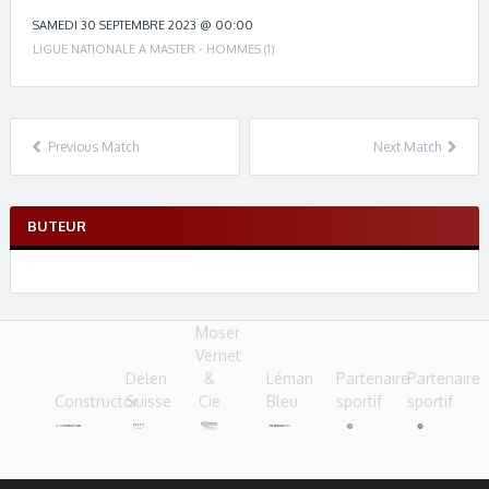
c
h
SAMEDI 30 SEPTEMBRE 2023 @ 00:00
n
LIGUE NATIONALE A MASTER - HOMMES (1)
a
v
i
g
Previous Match
Next Match
a
t
i
BUTEUR
o
n
Moser
Vernet
Delen
&
Léman
Partenaire
Partenaire
Constructor
Suisse
Cie
Bleu
sportif
sportif