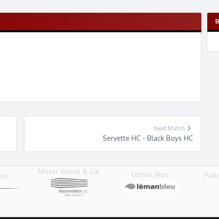
Next Match
Servette HC - Black Boys HC
Moser Vernet & Cie
Léman Bleu
Part
sse