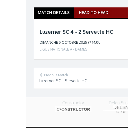
MATCH DETAILS
HEAD TO HEAD
M
a
t
Luzerner SC 4 - 2 Servette HC
c
h
DIMANCHE 5 OCTOBRE 2025 @ 14:00
n
LIGUE NATIONALE A - DAMES
a
v
i
g
Previous Match
a
Luzerner SC - Servette HC
t
i
o
Delen Sui
n
Constructor