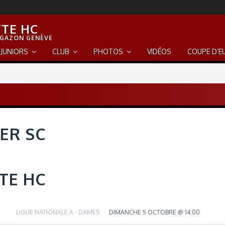
TE HC
 GAZON GENÈVE
JUNIORS
CLUB
PHOTOS
VIDÉOS
COUPE D’E
ER SC
TE HC
LIGUE NATIONALE A - DAMES
DIMANCHE 5 OCTOBRE @ 14:00