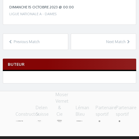
c
h
DIMANCHE 15 OCTOBRE 2023 @ 00:00
n
LIGUE NATIONALE A - DAMES
a
v
i
g
Previous Match
Next Match
a
t
i
BUTEUR
o
n
Moser
Vernet
Delen
&
Léman
Partenaire
Partenaire
Constructor
Suisse
Cie
Bleu
sportif
sportif