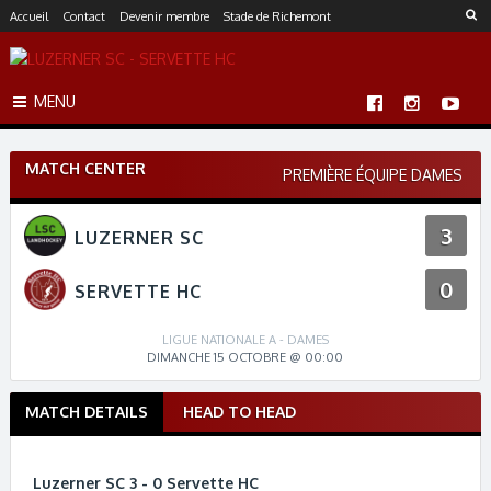
S
Accueil
Contact
Devenir membre
Stade de Richemont
k
i
p
MENU
t
o
c
MATCH CENTER
o
PREMIÈRE ÉQUIPE DAMES
n
t
3
LUZERNER SC
e
n
0
t
SERVETTE HC
LIGUE NATIONALE A - DAMES
DIMANCHE 15 OCTOBRE @ 00:00
MATCH DETAILS
HEAD TO HEAD
M
a
t
Luzerner SC 3 - 0 Servette HC