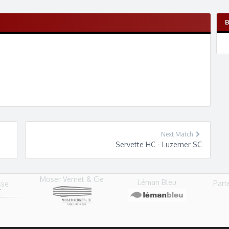
Next Match
Servette HC - Luzerner SC
Moser Vernet & Cie
Léman Bleu
Part
sse