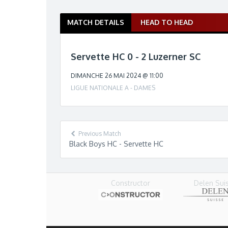
MATCH DETAILS
HEAD TO HEAD
M
a
t
Servette HC 0 - 2 Luzerner SC
c
h
DIMANCHE 26 MAI 2024 @ 11:00
n
LIGUE NATIONALE A - DAMES
a
v
i
g
Previous Match
a
Black Boys HC - Servette HC
t
i
o
Delen Sui
n
Constructor