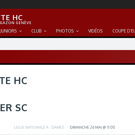
TE HC
 GAZON GENÈVE
JUNIORS
CLUB
PHOTOS
VIDÉOS
COUPE D’E
TE HC
ER SC
LIGUE NATIONALE A - DAMES
DIMANCHE 26 MAI @ 11:00