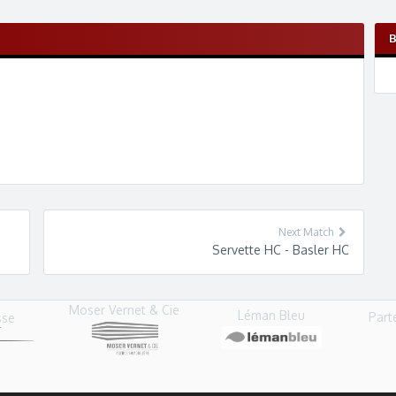
Next Match
Servette HC - Basler HC
Moser Vernet & Cie
Léman Bleu
Part
sse