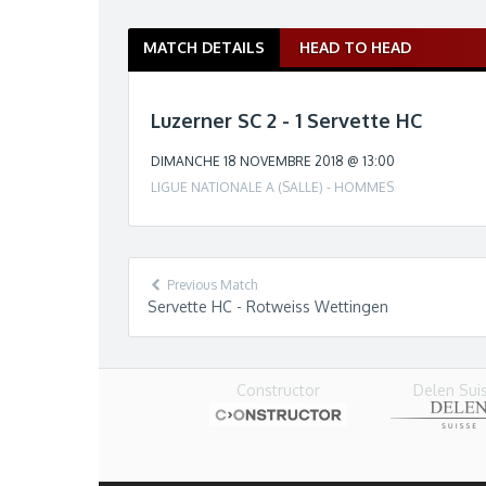
MATCH DETAILS
HEAD TO HEAD
M
a
t
Luzerner SC 2 - 1 Servette HC
c
h
DIMANCHE 18 NOVEMBRE 2018 @ 13:00
n
LIGUE NATIONALE A (SALLE) - HOMMES
a
v
i
g
Previous Match
a
Servette HC - Rotweiss Wettingen
t
i
o
Delen Sui
n
Constructor