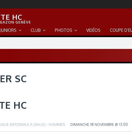
TE HC
 GAZON GENÈVE
JUNIORS
CLUB
PHOTOS
VIDÉOS
COUPE D’E
ER SC
TE HC
LIGUE NATIONALE A (SALLE) - HOMMES
DIMANCHE 18 NOVEMBRE @ 13:00