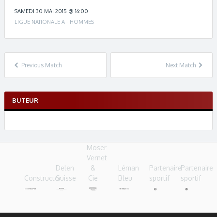
c
h
SAMEDI 30 MAI 2015 @ 16:00
n
LIGUE NATIONALE A - HOMMES
a
v
i
g
Previous Match
Next Match
a
t
i
BUTEUR
o
n
Moser
Vernet
Delen
&
Léman
Partenaire
Partenaire
Constructor
Suisse
Cie
Bleu
sportif
sportif