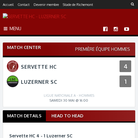
S
Accueil
Contact
Devenir membre
Stade de Richemont
k
i
p
MENU
t
o
c
MATCH CENTER
o
PREMIÈRE ÉQUIPE HOMMES
n
t
4
SERVETTE HC
e
n
1
t
LUZERNER SC
LIGUE NATIONALE A - HOMMES
SAMEDI 30 MAI @ 16:00
MATCH DETAILS
HEAD TO HEAD
M
a
t
Servette HC 4 - 1 Luzerner SC